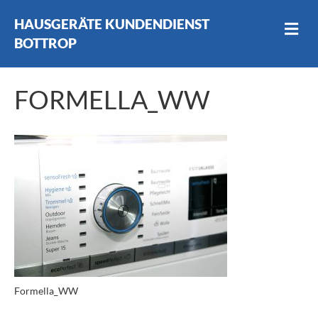
HAUSGERÄTE KUNDENDIENST
N
A
BOTTROP
V
I
G
FORMELLA_WW
A
T
I
O
N
Formella_WW