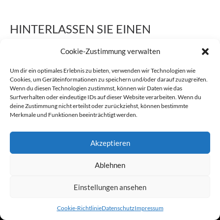
HINTERLASSEN SIE EINEN
KOMMENTAR
Cookie-Zustimmung verwalten
Sie müssen
eingeloggt
sein, um einen Kommentar abgeben zu
Um dir ein optimales Erlebnis zu bieten, verwenden wir Technologien wie
können.
Cookies, um Geräteinformationen zu speichern und/oder darauf zuzugreifen.
Wenn du diesen Technologien zustimmst, können wir Daten wie das
Surfverhalten oder eindeutige IDs auf dieser Website verarbeiten. Wenn du
Kontakt
Impressum
Datenschutz
deine Zustimmung nicht erteilst oder zurückziehst, können bestimmte
Merkmale und Funktionen beeinträchtigt werden.
Powered by Vangerow GmbH
Cookie-Richtlinie (EU)
Akzeptieren
Ablehnen
Einstellungen ansehen
Cookie-Richtlinie
Datenschutz
Impressum