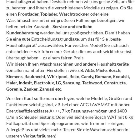
Haushaltsgerät haben. Deshalb nehmen wir uns gerne Zeit, um Sie
zu beraten und Ihnen die verschiedenen Modelle zu zeigen. Ob Sie
einen
Frontlader, Toplader, Waschtrockner
oder eine
Waschmaschine mit einer größeren Füllmenge benötigen, wir
helfen bei der Auswahl.
Service und ehrliche
Kundenberatung
werden bei uns großgeschrieben. Damit haben
Sie eine gute Entscheidungsgrundlage, um das für Sie „beste
Haushaltsgerät“ auszuwählen. Für welches Modell Sie sich auch
entscheiden – wir führen nur Geräte, die uns auch wirklich selbst
überzeugt haben – zu einem fairen Preis.
Wir bieten Ihnen Waschmaschinen und andere Haushaltsgeräte
von allen namhaften Herstellern wie z.B.
AEG, Miele, Bosch,
Siemens, Bauknecht, Whirlpool, Beko, Candy, Bomann, Exquisit,
Haier, Indesit, Electrolux, LG, Samsung, Techwood, Constructa,
Gorenje, Zanker, Zanussi etc
.
Vor dem Kauf sollte man überlegen, welche Modelle, Größen und
Funktionen wichtig sind, z.B. bei einer AEG LAVAMAT mit hoher
Energieeffizienzklasse A+++, 7 kg Fassungsvermögen und 1400
U/min Schleuderleistung. Oder vielleicht eine Bosch WAT mit 8 kg
Füllkapazität und Spezialprogrammen, wie Trommel reinigen,
AllergiePlus und vieles mehr. Testen Sie die Waschmaschinen in
unseren Verkaufsräumen!