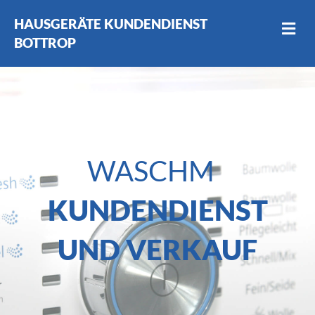
HAUSGERÄTE KUNDENDIENST
NA
BOTTROP
KUNDENDIENST
UND VERKAUF