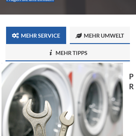
MEHR SERVICE
MEHR UMWELT
MEHR TIPPS
P
R